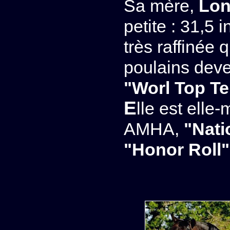
Sa mère,
Lon
petite : 31,5 
très raffinée
poulains dev
"Worl Top T
Elle est elle-même très primée en shows :
AMHA,
"Nati
"Honor Roll"