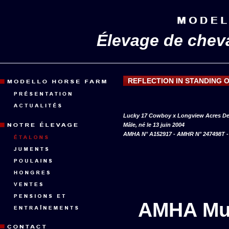
Élevage de chev
REFLECTION IN STANDING 
Lucky 17 Cowboy x Longview Acres De
Mâle, né le 13 juin 2004
AMHA N° A152917 - AMHR N° 247498T - P
AMHA Mul