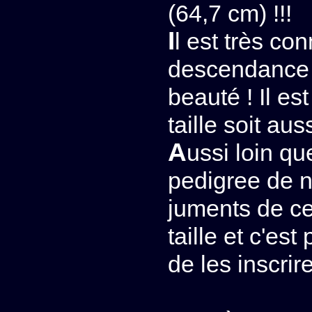
(64,7 cm) !!!
Il est très connu aux USA pour transmettre à sa
descendance sa
beauté ! Il es
taille soit au
Aussi loin que l'on puisse remonter dans le
pedigree de n
juments de cet
taille et c'es
de les inscri