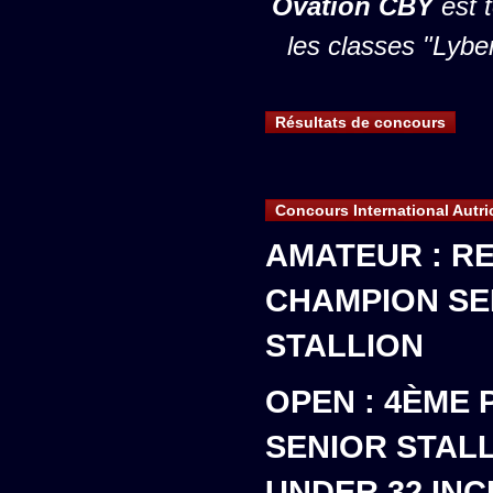
Ovation CBY
est 
les classes "Lybe
Résultats de concours
Concours International Autri
AMATEUR : R
CHAMPION SE
STALLION
OPEN : 4ÈME 
SENIOR STAL
UNDER 32 IN