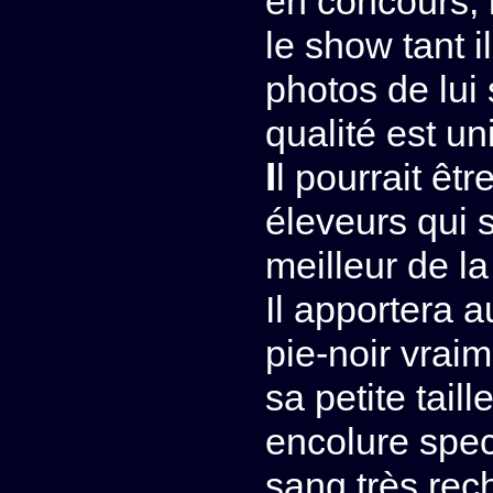
en concours, i
le show tant i
photos de lui
qualité est uni
Il pourrait être d’un apport considérable pour des
éleveurs qui 
meilleur de l
Il apportera a
pie-noir vraim
sa petite tail
encolure spec
sang très rec