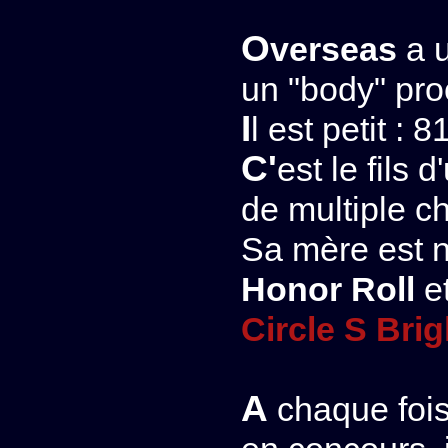
Overseas
a u
un "body" pro
Il est petit :
C'est le fils d'un merveilleux étalon producteur
de multiple c
Sa mère est 
Honor Roll
et
Circle S Brig
A chaque foi