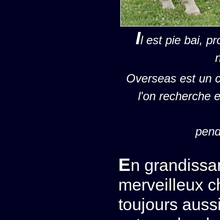
I
l est pie bai, 
Overseas est un ch
l'on recherche e
pend
En grandiss
merveilleux c
toujours aussi