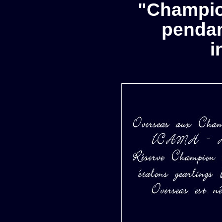
"Champio
pendan
i