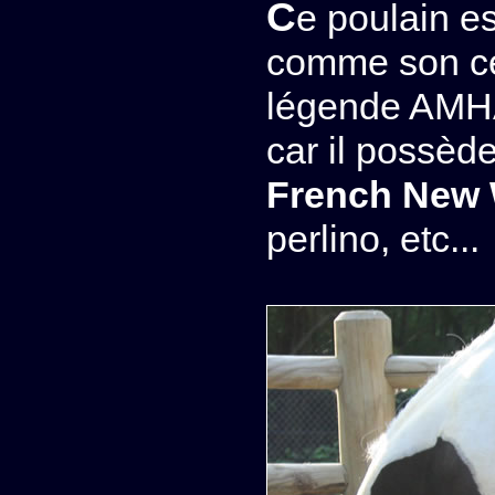
Ce poulain est de couleur smokey black et
comme son cél
légende AMHA,
car il possèd
French New
perlino, etc...