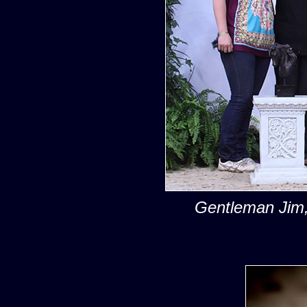
Gentleman Jim