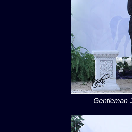
Gentleman 