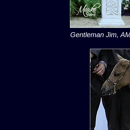
Gentleman Jim, AM