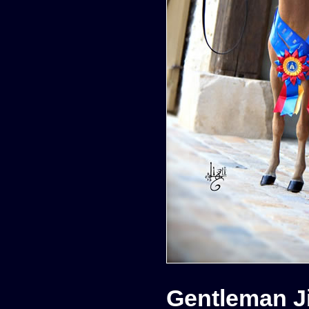
Gentleman J