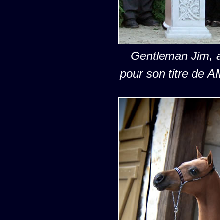
Gentleman Jim, av
pour son titre de