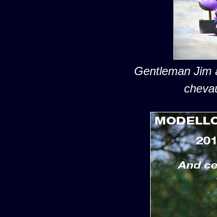
Gentleman Jim 
chevau