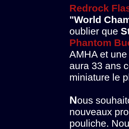
Redrock Fla
"World Cha
oublier que
S
Phantom Bu
AMHA et une a
aura 33 ans c
miniature le 
Nous souhaitons beaucoup de joie à ses
nouveaux prop
pouliche. Nou