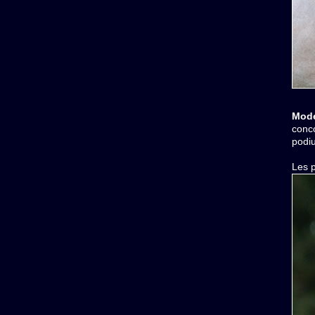
Mode
conco
podiu
Les 