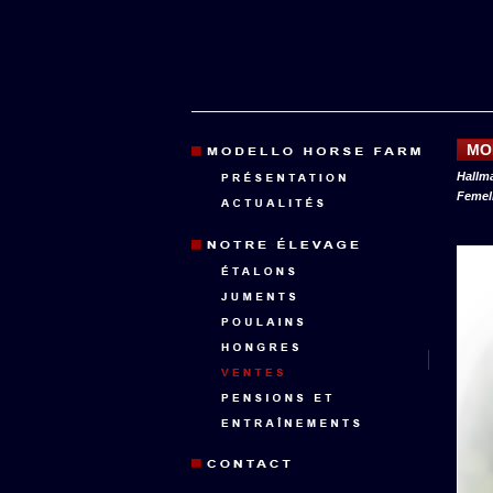
MO
Hallm
Femell