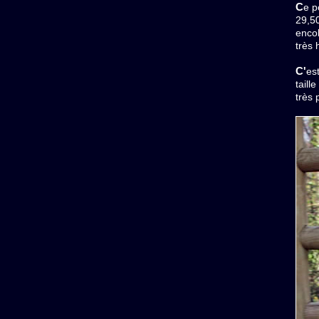
Ce poulain est pour nous un merveilleux cadeau ! Il n'est que raffinement. Il sera très petit comme ses parents,
29,50
encol
très 
C'est un poulain de qualité de show. Aux USA, les éleveurs recherchent son pedigree très réputé pour réduire la
taill
très 