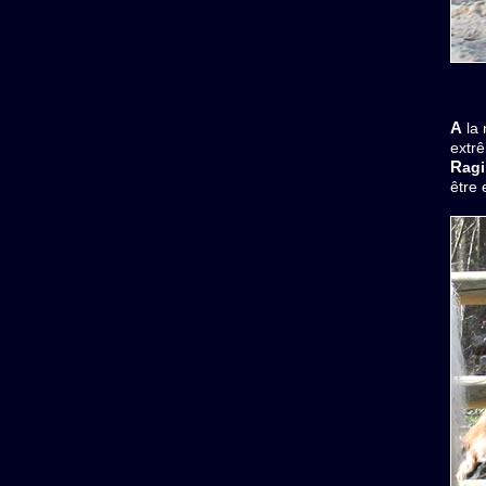
A la naissance il mesurait 53 cm pour 18 cm de canon. Il apportera à tout éleveur son sang, sa couleur et son
extrê
Rag
être 