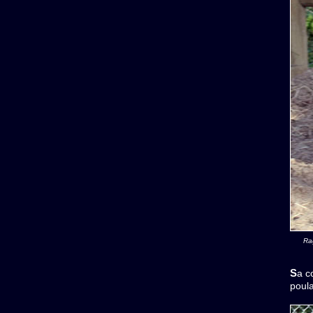
Rag
Sa couleur est exceptionnelle ! Pendant toutes ces années d'élevage et sur 60 chevaux nous n'avons jamais eu un
poula